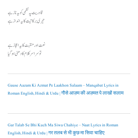
قادریت پہ نظمی کو یہ ناز ہے
تیری برکاتیت کا یہ انداز ہے
نعت اور منقبت کا یہ اعجاز ہے
تو سراسر کلام کا دھنی ہو گیا
Gause Aazam Ki Azmat Pe Laakhon Salaam – Manqabat Lyrics in
Roman English, Hindi & Urdu | गौसे आज़म की अज़मत पे लाखों सलाम
Gar Talab Se Bhi Kuch Ma Siwa Chahiye – Naat Lyrics in Roman
English, Hindi & Urdu | गर तलब से भी कुछ मा सिवा चाहिए