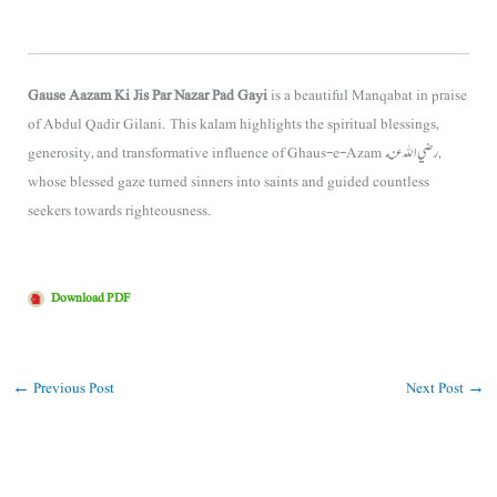
Gause Aazam Ki Jis Par Nazar Pad Gayi
is a beautiful Manqabat in praise
of
Abdul Qadir Gilani
. This kalam highlights the spiritual blessings,
generosity, and transformative influence of Ghaus-e-Azam رضي الله عنه,
whose blessed gaze turned sinners into saints and guided countless
seekers towards righteousness.
Download PDF
←
Previous Post
Next Post
→