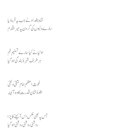
شاہِ بغداد نے جب یہ فرما دیا
سارے ولیوں کی گردن پہ میرا قدم
اولیا نے کیا سارے تسلیم خم
ہر طرف شہرۂ بندگی ہو گیا
غوثِ اعظم امامِ متقیٰ و نقیٰ
جلوۂ شانِ قدرت کا وہ آئینہ
جس پہ بھی عکس اس آئینے کا پڑا
روشنی روشنی روشنی ہو گیا