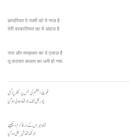
क़ादरियत पे नज़्मी को ये नाज़ है
तेरी बरकातियत का ये अंदाज़ है
नात और मनक़बत का ये एजाज़ है
तू सरासर कलाम का धनी हो गया
غوثِ اعظم کی جس پر نظر پڑ گئی
چور کل تک جو تھا وہ ولی ہو گیا
شاہِ میراں کے در کا کرم دیکھیے
جو نکما تھا شیرِ جلی ہو گیا