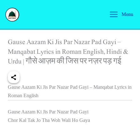
Skip
S
to
Menu
e
content
a
r
Gause Aazam Ki Jis Par Nazar Pad Gayi –
c
Manqabat Lyrics in Roman English, Hindi &
h
Urdu | गौसे आज़म की जिस पर नज़र पड़ गई
Gause Aazam Ki Jis Par Nazar Pad Gayi – Manqabat Lyrics in
Roman English
Gause Aazam Ki Jis Par Nazar Pad Gayi
Chor Kal Tak Jo Tha Woh Wali Ho Gaya