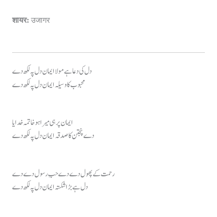
शायर:
उजागर
دل کی دعا ہے مولا ایمان دل پہ لکھ دے
محبوب کا وسیلہ ایمان دل پہ لکھ دے
ایمان پر ہی میرا ہو خاتمہ خدایا
دے پنجتن کا صدقہ ایمان دل پہ لکھ دے
رحمت کے پھول دے دے حبِ رسول دے دے
دل ہے بڑا شکستہ ایمان دل پہ لکھ دے