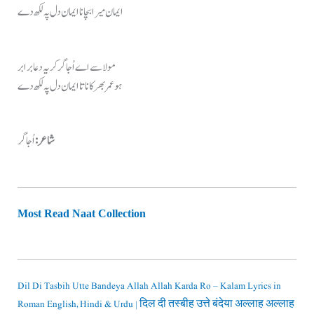
ایمان میرا بچانا ایمان دل پہ لکھ دے
مولا سے اے اُجاگر کر یہ دعا برابر
ہو عمر بھر کا ناتا ایمان دل پہ لکھ دے
شاعر:
اُجاگر
Most Read Naat Collection
Dil Di Tasbih Utte Bandeya Allah Allah Karda Ro – Kalam Lyrics in
Roman English, Hindi & Urdu | दिल दी तस्बीह उत्ते बंदेया अल्लाह अल्लाह