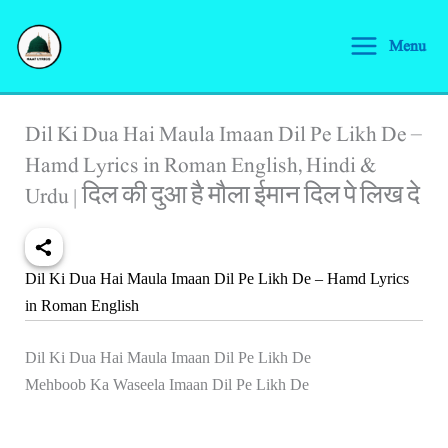
Skip
S
to
Menu
e
content
a
r
Dil Ki Dua Hai Maula Imaan Dil Pe Likh De –
c
Hamd Lyrics in Roman English, Hindi &
h
Urdu | दिल की दुआ है मौला ईमान दिल पे लिख दे
Dil Ki Dua Hai Maula Imaan Dil Pe Likh De – Hamd Lyrics
in Roman English
Dil Ki Dua Hai Maula Imaan Dil Pe Likh De
Mehboob Ka Waseela Imaan Dil Pe Likh De