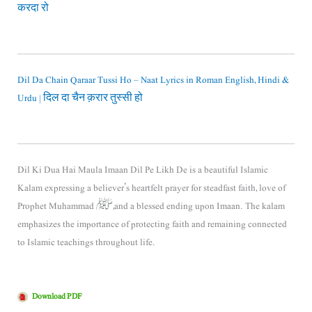
करदा रो
Dil Da Chain Qaraar Tussi Ho – Naat Lyrics in Roman English, Hindi &
Urdu | दिल दा चैन क़रार तुस्सी हो
Dil Ki Dua Hai Maula Imaan Dil Pe Likh De is a beautiful Islamic
Kalam expressing a believer’s heartfelt prayer for steadfast faith, love of
Prophet Muhammad ﷺ, and a blessed ending upon Imaan. The kalam
emphasizes the importance of protecting faith and remaining connected
to Islamic teachings throughout life.
Download PDF