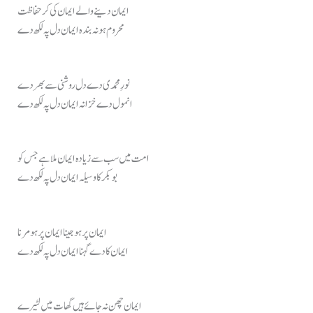
ایمان دینے والے ایمان کی کر حفاظت
محروم ہو نہ بندہ ایمان دل پہ لکھ دے
نورِ محمدی دے دل روشنی سے بھر دے
انمول دے خزانہ ایمان دل پہ لکھ دے
امت میں سب سے زیادہ ایمان ملا ہے جس کو
بو بکر کا وسیلہ ایمان دل پہ لکھ دے
ایمان پر ہو جینا ایمان پر ہو مرنا
ایمان کا دے گہنا ایمان دل پہ لکھ دے
ایمان چھن نہ جائے ہیں گھات میں لٹیرے