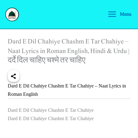
Skip
S
to
Menu
e
content
a
r
Dard E Dil Chahiye Chashm E Tar Chahiye –
c
Naat Lyrics in Roman English, Hindi & Urdu |
h
दर्दे दिल चाहिए चश्मे तर चाहिए
Dard E Dil Chahiye Chashm E Tar Chahiye – Naat Lyrics in
Roman English
Dard E Dil Chahiye Chashm E Tar Chahiye
Dard E Dil Chahiye Chashm E Tar Chahiye