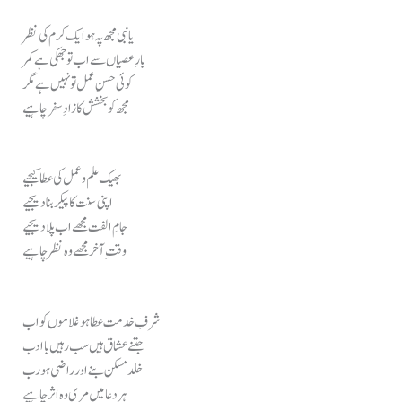
یا نبی مجھ پہ ہو ایک کرم کی نظر
بارِ عصیاں سے اب تو جھکی ہے کمر
کوئی حسنِ عمل تو نہیں ہے مگر
مجھ کو بخشش کا زادِ سفر چاہیے
بھیک علم و عمل کی عطا کیجیے
اپنی سنت کا پیکر بنا دیجیے
جامِ الفت مجھے اب پلا دیجیے
وقتِ آخر مجھے وہ نظر چاہیے
شرفِ خدمت عطا ہو غلاموں کو اب
جتنے عشاق ہیں سب رہیں با ادب
خلد مسکن بنے اور راضی ہو رب
ہر دعا میں مری وہ اثر چاہیے