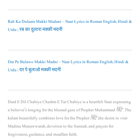
Rab Ka Dulaara Makki Madani – Naat Lyrics in Roman English, Hindi &
Urdu | रब का दुलारा मक्की मदनी
Dar Pe Bulawo Makki Madni – Naat Lyrics in Roman English, Hindi &
Urdu | दर पे बुलाओ मक्की मदनी
Dard E Dil Chahiye Chashm E Tar Chahiye is a heartfelt Naat expressing
a believer’s longing for the blessed gaze of Prophet Muhammad ﷺ. The
kalam beautifully combines love for the Prophet ﷺ, the desire to visit
Madina Munawwarah, devotion to the Sunnah, and prayers for
forgiveness, guidance, and steadfast faith.