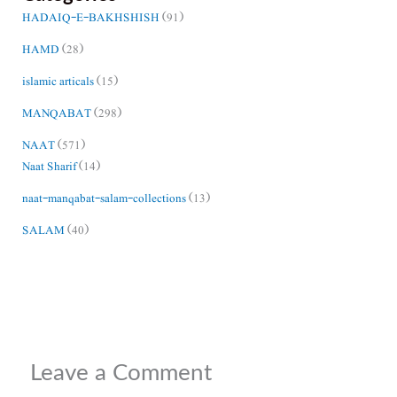
HADAIQ-E-BAKHSHISH
(91)
HAMD
(28)
islamic articals
(15)
MANQABAT
(298)
NAAT
(571)
Naat Sharif
(14)
naat-manqabat-salam-collections
(13)
SALAM
(40)
Leave a Comment