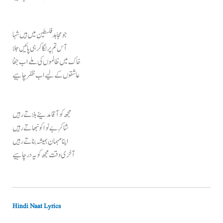
جو مجاہد فلسطین میں ہیں شہا
آس تم پر لگا کر ہی پائیں جلا
خاک میں ظالموں کی ملے اب جفا
عاشقوں کے لیے اب ظفر چاہیے
مجھ کو آقا مدینے بلاتے رہیں
شاکرِ بے نوا کو نبھاتے رہیں
اپنا مہمان ہمیشہ بناتے رہیں
آخری وقت مجھ کو یہ در چاہیے
Hindi Naat Lyrics