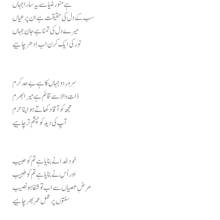
ہے منور ضیا سے یہ سارا جہاں
سب کے دل کی حقیقت ہے ان پر عیاں
میرے دل کی تمنا ہے جانِ جہاں
نور کی ایک کرن اب اِدھر چاہیے
سرورِ دو جہاں کا ہے بے حد کرم
ذاتِ والا سے قائم ہے میرا بھرم
مجھ کو آقا دکھاتے ہو اپنا حرم
آپ کی دید کو چشمِ تر چاہیے
خود خدا نے بنایا ہے تم کو حبیب
اور اُس نے بنایا ہے تم کو طبیب
مرضِ عصیاں سے اب تو شفا ہو نصیب
سنتوں پر عمل عمر بھر چاہیے