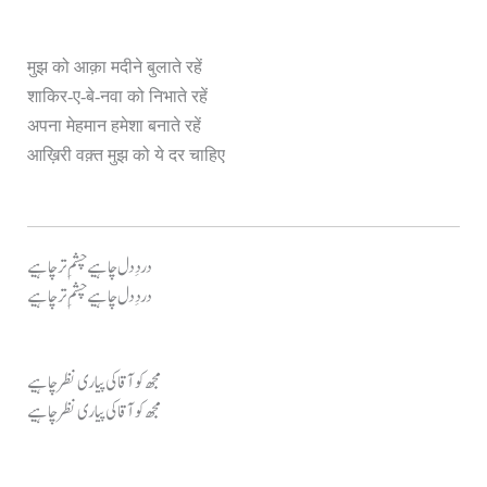
मुझ को आक़ा मदीने बुलाते रहें
शाकिर-ए-बे-नवा को निभाते रहें
अपना मेहमान हमेशा बनाते रहें
आख़िरी वक़्त मुझ को ये दर चाहिए
دردِ دل چاہیے چشمِ تر چاہیے
دردِ دل چاہیے چشمِ تر چاہیے
مجھ کو آقا کی پیاری نظر چاہیے
مجھ کو آقا کی پیاری نظر چاہیے