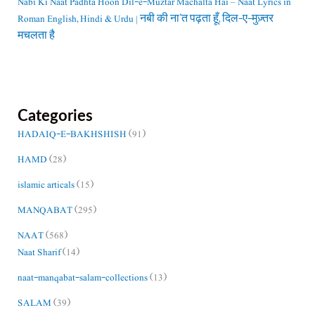
Nabi Ki Naat Padhta Hoon Dil-e-Muztar Machalta Hai – Naat Lyrics in
Roman English, Hindi & Urdu | नबी की ना’त पढ़ता हूँ, दिल-ए-मुज़्तर
मचलता है
Categories
HADAIQ-E-BAKHSHISH
(91)
HAMD
(28)
islamic articals
(15)
MANQABAT
(295)
NAAT
(568)
Naat Sharif
(14)
naat-manqabat-salam-collections
(13)
SALAM
(39)