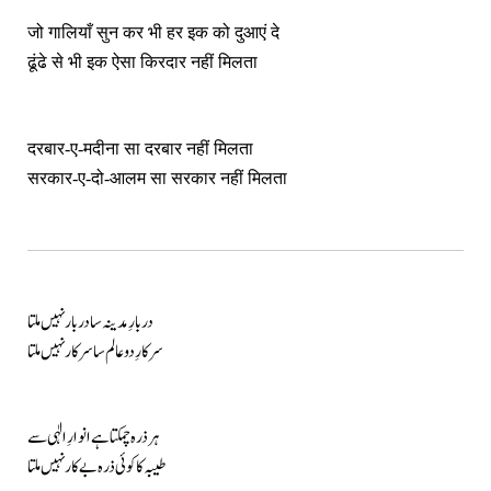
जो गालियाँ सुन कर भी हर इक को दुआएं दे
ढूंढे से भी इक ऐसा किरदार नहीं मिलता
दरबार-ए-मदीना सा दरबार नहीं मिलता
सरकार-ए-दो-आलम सा सरकार नहीं मिलता
دربارِ مدینہ سا دربار نہیں ملتا
سرکارِ دو عالم سا سرکار نہیں ملتا
ہر ذرہ چمکتا ہے انوارِ الٰہی سے
طیبہ کا کوئی ذرہ بے کار نہیں ملتا