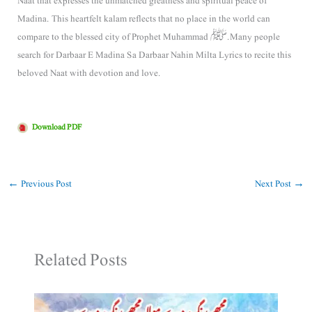
Naat that expresses the unmatched greatness and spiritual peace of
Madina. This heartfelt kalam reflects that no place in the world can
compare to the blessed city of
Prophet Muhammad ﷺ
. Many people
search for Darbaar E Madina Sa Darbaar Nahin Milta Lyrics to recite this
beloved Naat with devotion and love.
Download PDF
←
Previous Post
Next Post
→
Related Posts