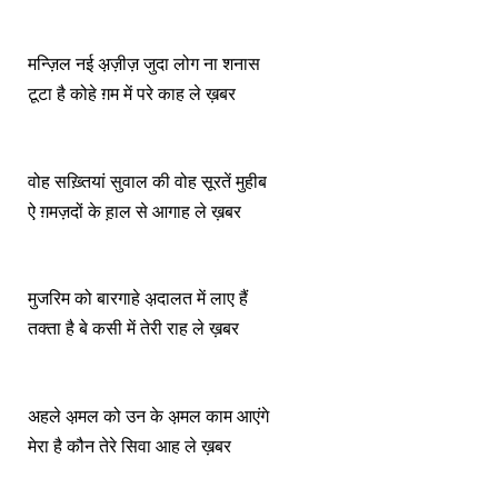
मन्ज़िल नई अ़ज़ीज़ जुदा लोग ना शनास
टूटा है कोहे ग़म में परे काह ले ख़बर
वोह सख़्तियां सुवाल की वोह सूरतें मुहीब
ऐ ग़मज़दों के ह़ाल से आगाह ले ख़बर
मुजरिम को बारगाहे अ़दालत में लाए हैं
तक्ता है बे कसी में तेरी राह ले ख़बर
अहले अ़मल को उन के अ़मल काम आएंगे
मेरा है कौन तेरे सिवा आह ले ख़बर