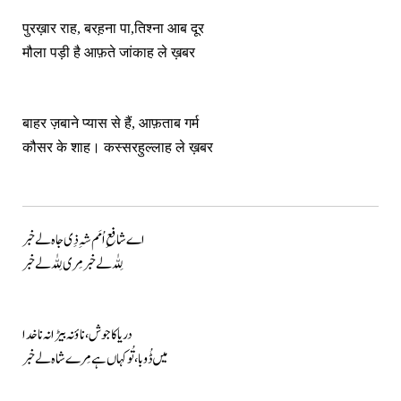
पुरख़ार राह, बरह़ना पा,तिश्ना आब दूर
मौला पड़ी है आफ़ते जांकाह ले ख़बर
बाहर ज़बाने प्यास से हैं, आफ़ताब गर्म
कौसर के शाह। कस्सरहुल्लाह ले ख़बर
اے شافعِ اُمَم شہِ ذِی جاہ لے خبر
لِلّٰہ لے خبر مِری لِلّٰہ لے خبر
دریا کا جوش، ناؤ نہ بیڑا نہ ناخدا
میں ڈُوبا، تُو کہاں ہے مِرے شاہ لے خبر