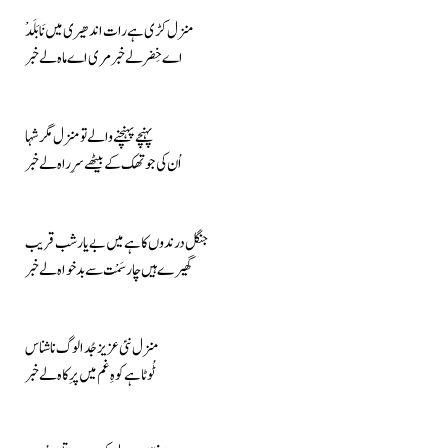
منزل کڑی ہے رات اندھیری میں نَابَلَدْ
اے خِضر لے خبر مری اے ماہ لے خبر
پہنچے پہنچنے والے تو منزل مگر شہا
اُن کی جو تھک کے بیٹھے سرِ راہ لے خبر
جنگل درندوں کا ہے میں بے یار شب قریب
گھیرے ہیں چار سَمْت سے بدخواہ لے خبر
منزل نئی عزیز جُدا لوگ ناشناس
ٹُوٹا ہے کوہِ غم میں پرِکاہ لے خبر