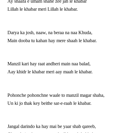
Ay shaafa e umam shahe zee jah le khabar
Lillah le khabar meri Lillah le khabar.
Darya ka josh, naaw, na beraa na naa Khuda,
Main dooba tu kahan hay mere shaah le khabar.
Manzil kari hay raat andheri main naa balad,
Aay khidr le khabar meri aay maah le khabar.
Pohonche pohonchne waale to manzil magar shaha,
Un ki jo thak key beithe sar-e-raah le khabar.
Jangal darindo ka hay mai be yaar shab qareeb,