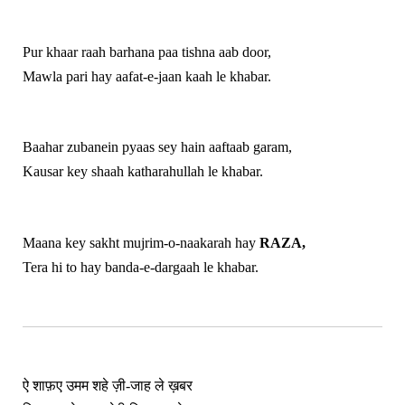
Pur khaar raah barhana paa tishna aab door,
Mawla pari hay aafat-e-jaan kaah le khabar.
Baahar zubanein pyaas sey hain aaftaab garam,
Kausar key shaah katharahullah le khabar.
Maana key sakht mujrim-o-naakarah hay
RAZA,
Tera hi to hay banda-e-dargaah le khabar.
ऐ शाफ़ए उमम शहे ज़ी-जाह ले ख़बर