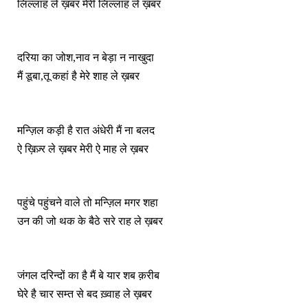
लिल्लाह ले ख़बर मेरी लिल्लाह ले ख़बर
दरिया का जोश,नाव न बेड़ा न नाखुदा
मैं डूबा,तू कहां है मेरे शाह ले ख़बर
मन्ज़िल कड़ी है रात अंधेरी मैं ना बलद
ऐ ख़िज़्र ले ख़बर मेरी ऐ माह ले ख़बर
पहुंचे पहुंचने वाले तो मन्ज़िल मगर शहा
उन की जो थक के बैठे सरे राह ले ख़बर
जंगल दरिन्दों का है मैं बे यार शब क़रीब
घेरे है चार सम्त से बद ख़्वाह ले ख़बर