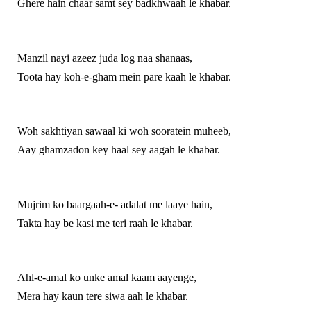
Ghere hain chaar samt sey badkhwaah le khabar.
Manzil nayi azeez juda log naa shanaas,
Toota hay koh-e-gham mein pare kaah le khabar.
Woh sakhtiyan sawaal ki woh sooratein muheeb,
Aay ghamzadon key haal sey aagah le khabar.
Mujrim ko baargaah-e- adalat me laaye hain,
Takta hay be kasi me teri raah le khabar.
Ahl-e-amal ko unke amal kaam aayenge,
Mera hay kaun tere siwa aah le khabar.