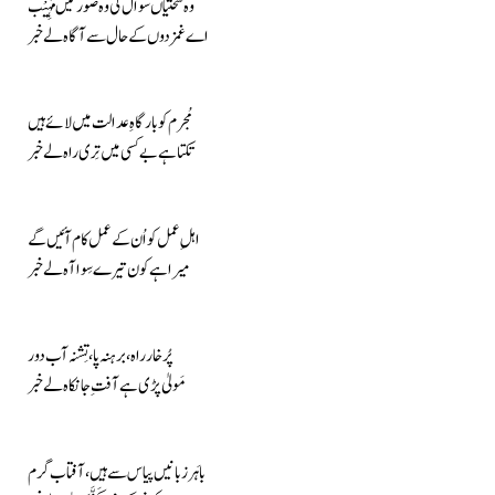
وہ سختیاں سوال کی وہ صورتیں مُہِیْب
اے غمزدوں کے حال سے آگاہ لے خبر
مُجرم کو بارگاہِ عدالت میں لائے ہیں
تکتا ہے بے کسی میں تِری راہ لے خبر
اہلِ عمل کو اُن کے عمل کام آئیں گے
میرا ہے کون تیرے سِوا آہ لے خبر
پُر خار راہ، برہنہ پا، تِشنہ آب دور
مَولیٰ پڑی ہے آفتِ جانکاہ لے خبر
باہَر زبانیں پیاس سے ہیں ، آفتاب گرم