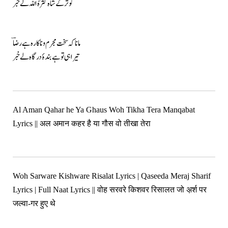
کوثر کے شاہ کَثَّرَہُ اللہ لے خبر
مانا کہ سخت مجرم و ناکارہ ہے رضاؔ
تیرا ہی تو ہے بندۂ درگاہ لے خبر
Al Aman Qahar he Ya Ghaus Woh Tikha Tera Manqabat
Lyrics || अल अमान कहर है या गौस वो तीखा तेरा
Woh Sarware Kishware Risalat Lyrics | Qaseeda Meraj Sharif
Lyrics | Full Naat Lyrics || वोह सरवरे किशवर रिसालत जो अ़र्श पर
जल्वा-गर हुए थे