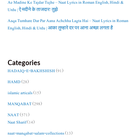
Ae Madine Ke Tajdar Tujhe – Naat Lyrics in Roman English, Hindi &
Urdu | ऐ मदीने के ताजदार! तुझे
Aaqa Tumhare Dar Par Aana Achchha Lagta Hai – Naat Lyrics in Roman
English, Hindi & Urdu | आका तुम्हारे दर पर आना अच्छा लगता है
Categories
HADAIQ-E-BAKHSHISH
(91)
HAMD
(28)
islamic articals
(15)
MANQABAT
(298)
NAAT
(571)
Naat Sharif
(14)
naat-manqabat-salam-collections
(13)