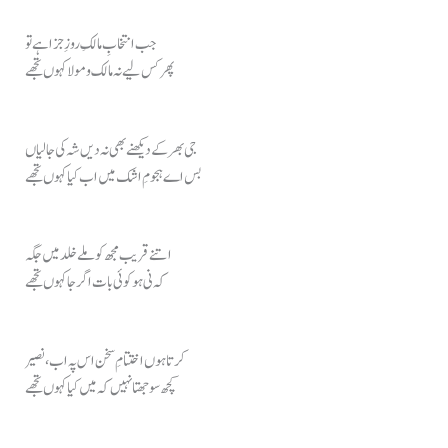
جب انتخابِ مالکِ روزِ جزا ہے تو
پھر کس لیے نہ مالک و مولا کہوں تجھے
جی بھر کے دیکھنے بھی نہ دیں شہ کی جالیاں
بس اے ہجومِ اشک میں اب کیا کہوں تجھے
اتنے قریب مجھ کو ملے خلد میں جگہ
کہ نی ہو کوئی بات اگر جا کہوں تجھے
کرتا ہوں اختتامِ سخن اس پہ اب، نصیر
کچھ سوجھتا نہیں کہ میں کیا کہوں تجھے