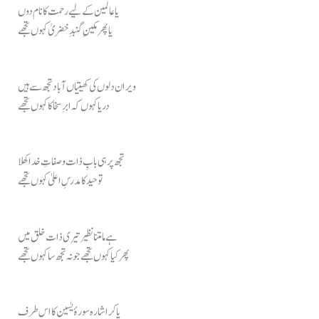
یا عالمین کے لیے رحمت کا نام دوں
یا پھر مکینِ گنبدِ خضریٰ کہوں تجھے
ویران دلوں کی کھیتیاں آباد تجھ سے ہیں
دریا کہوں کہ ابرِ سخا کا کہوں تجھے
تجھ پر ہی بابِ ذات و صفاتِ خدا کھلا
توحید کا مدرسِ اعلیٰ کہوں تجھے
ہے مامتنا نظیر تیری ذات خلق میں
پھر کیا کہوں تجھے جو نہ تجھ سا کہوں تجھے
پا کر اشارہ سورۂ یٰسین کا اس طرف