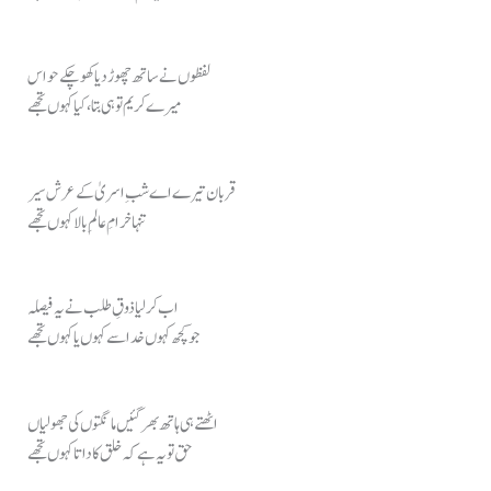
لفظوں نے ساتھ چھوڑ دیا کھو چکے حواس
میرے کریم تو ہی بتا، کیا کہوں تجھے
قربان تیرے اے شبِ اسریٰ کے عرش سیر
تنہا خرامِ عالمِ بالا کہوں تجھے
اب کر لیا ذوقِ طلب نے یہ فیصلہ
جو کچھ کہوں خدا سے کہوں یا کہوں تجھے
اٹھتے ہی ہاتھ بھر گئیں مانگتوں کی جھولیاں
حق تو یہ ہے کہ خلق کا داتا کہوں تجھے