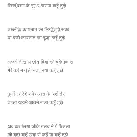
लिखूँ बशर के नूर-ए-सरापा कहूँ तुझे
तख़्लीक़े कायनात का लिखूँ तुझे सबब
या बज़्मे कायनात का दूल्हा कहूँ तुझे
लफ़्ज़ों ने साथ छोड़ दिया खो चुके हवास
मेरे करीम तू ही बता, क्या कहूँ तुझे
क़ुर्बान तेरे ऐ शबे असरा के अर्श सैर
तनहा ख़रामे आलमे बाला कहूँ तुझे
अब कर लिया ज़ौक़े तलब ने ये फ़ैसला
जो कुछ कहूँ ख़ुदा से कहूँ या कहूँ तुझे