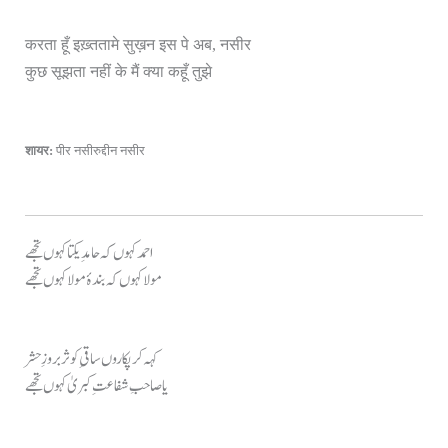
करता हूँ इख़्ततामे सुख़न इस पे अब, नसीर
कुछ सूझता नहीं के मैं क्या कहूँ तुझे
शायर:
पीर नसीरुद्दीन नसीर
احمد کہوں کہ حامدِ یکتا کہوں تجھے
مولا کہوں کہ بندۂ مولا کہوں تجھے
کہہ کر پکاروں ساقیِ کوثر بروزِ حشر
یا صاحبِ شفاعتِ کبریٰ کہوں تجھے