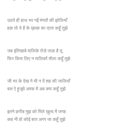
उठते ही हाथ भर गईं मंगतों की झोलियाँ
हक़ तो ये है के ख़ल्क़ का दाता कहूँ तुझे
जब इंतिखाबे मालिके रोज़े जज़ा है तू
फिर किस लिए न मालिकों मौला कहूँ तुझे
जी भर के देख ने भी न दें शह की जालियाँ
बस ऐ हुजूमे अश्क में अब क्या कहूँ तुझे
इतने क़रीब मुझ को मिले ख़ुल्द में जगह
कह नी हो कोई बात अगर जा कहूँ तुझे