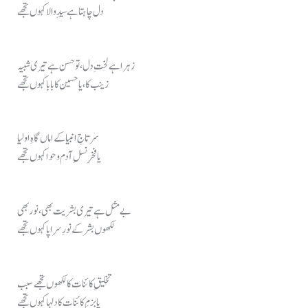
دل چاہتا ہے سیدِ والا کہوں تجھے
زہرا ہے لختِ دل، تو حسن ہے تیری شبیہ
زینب کا، یا حسین کا بابا کہوں تجھے
سرتاجِ انبیا کے اماں گاہِ اولیا
یا فخرِ نسلِ آدم و حوا کہوں تجھے
بے مثل ہے تیری بشریت بھی، نور بھی
لکھوں بشر کے نورِ سراپا کہوں تجھے
تخلیقِ کائنات کا لکھوں تجھے سبب
یا بزمِ کائنات کا دلہا کہوں تجھے