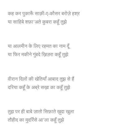
कह कर पुकारूँ साक़ी-ए-कौसर बरोज़े हश्र
या साहिबे शफ़ा’अते कुबरा कहूँ तुझे
या आलमीन के लिए रहमत का नाम दूँ
या फिर मकीने गुंबदे ख़िज़रा कहूँ तुझे
वीरान दिलों की खेतियाँ आबाद तुझ से हैं
दरिया कहूँ के अब्रे सख़ा का कहूँ तुझे
तुझ पर ही बाबे ज़ातो सिफ़ाते ख़ुदा खुला
तौहीद का मुदर्रिसे आ’ला कहूँ तुझे