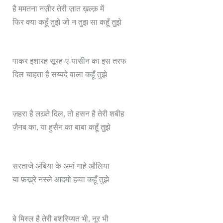
है ममतना नज़ीर तेरी ज़ात ख़ल्क़ में
फिर क्या कहूँ तुझे जो न तुझ सा कहूँ तुझे
पाकर इशारह सूरह-ए-यासीन का इस तरफ
दिल चाहता है सय्यदे वाला कहूँ तुझे
ज़हरा है लख़्ते दिल, तो हसन है तेरी शबीह
ज़ैनब का, या हुसैन का बाबा कहूँ तुझे
सरताजे अंबिया के अमां गाहे औलिया
या फ़ख़्रे नस्ले आदमो हव्वा कहूँ तुझे
बे मिस्ल है तेरी बशरिय्यत भी, नूर भी