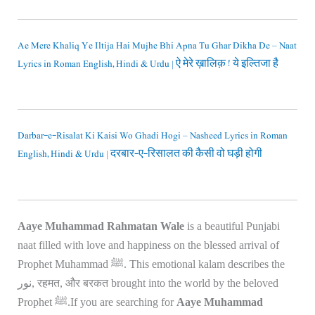
Ae Mere Khaliq Ye Iltija Hai Mujhe Bhi Apna Tu Ghar Dikha De – Naat
Lyrics in Roman English, Hindi & Urdu | ऐ मेरे ख़ालिक़ ! ये इल्तिजा है
Darbar-e-Risalat Ki Kaisi Wo Ghadi Hogi – Nasheed Lyrics in Roman
English, Hindi & Urdu | दरबार-ए-रिसालत की कैसी वो घड़ी होगी
Aaye Muhammad Rahmatan Wale
is a beautiful Punjabi
naat filled with love and happiness on the blessed arrival of
Prophet Muhammad ﷺ. This emotional kalam describes the
نور, रहमत, और बरकत brought into the world by the beloved
Prophet ﷺ.If you are searching for
Aaye Muhammad