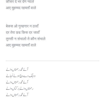
कौसर दे भर देण प्याले
आए मुहम्मद रहमताँ वाले
बेकस ओ गुनहगार न ठावाँ
दर तेरा छड किस दर जावाँ
तुस्सी न संभालो ते कौन संभाले
आए मुहम्मद रहमताँ वाले
آئے محمد رحمتاں والے
دو جگ دے وچ ہوئے اُجالے
آئے محمد رحمتاں والے
رحمتاں والے برکتاں والے
آئے محمد رحمتاں والے