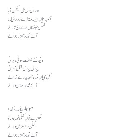
ہوراں رل مل ویکھن آیا
آمنہ تاں ایہہ ویہڑے ودھائیاں
کھلّن بہشتاں دے اج تالے
آئے محمد رحمتاں والے
ویکھ کے خلقت ہوئی دیوانی
پیاری پیاری شکل نورانی
کل نبیاں توں ہن پیارے نرالے
آئے محمد رحمتاں والے
آقا جلوہ پاک وکھاؤ
مکھڑے توں کملی نوں ہٹاؤ
کھلّن راز مزمل والے
آئے محمد رحمتاں والے