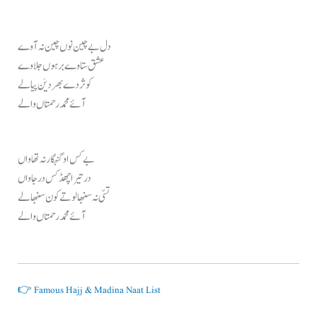
دل بے چین نوں چین نہ آوے
عشق ستاوے برہوں جلاوے
کوثر دے بھر دیَن پیالے
آئے محمد رحمتاں والے
بے کس او گنہگار نہ تھاواں
در تیرا چھڈ کس در جاواں
تسّی نہ سنبھالو تے کون سنبھالے
آئے محمد رحمتاں والے
👉 Famous Hajj & Madina Naat List