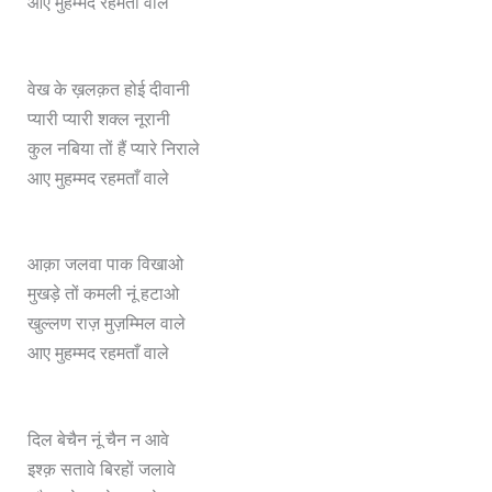
आए मुहम्मद रहमताँ वाले
वेख के ख़लक़त होई दीवानी
प्यारी प्यारी शक्ल नूरानी
कुल नबिया तों हैं प्यारे निराले
आए मुहम्मद रहमताँ वाले
आक़ा जलवा पाक विखाओ
मुखड़े तों कमली नूं हटाओ
खुल्लण राज़ मुज़म्मिल वाले
आए मुहम्मद रहमताँ वाले
दिल बेचैन नूं चैन न आवे
इश्क़ सतावे बिरहों जलावे