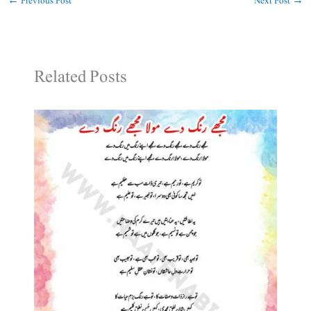
←
Previous Post
Next Post
→
Related Posts