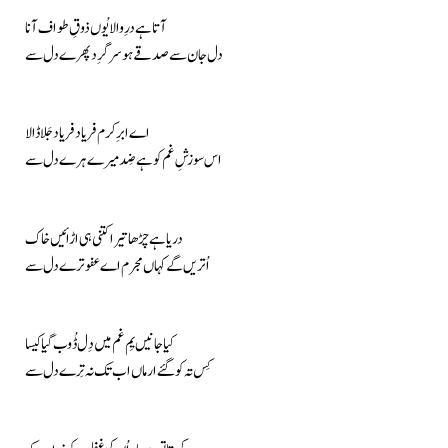
آتا ہے درِ والا یُوں ذوقِ طواف آنا
دل جان سے صدقے ہو سر گرِد پھرے دل سے
اے ابرِ کرم فریاد فریاد جَلا ڈالا
اس سوزشِ غم کو ہے ضِد میرے ہرے دل سے
دریا ہے چڑھا تیرا کتنی ہی اڑائیں خاک
اُتریں گے کہاں مجرم اے عفو ترے دل سے
کیا جانیں یِم غم میں دِل ڈُوب گیا کیسا
کِس تہ کو گئے ارماں اب تک نہ تِرے دل سے