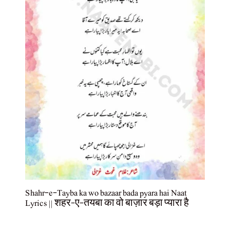
Shahr-e-Tayba ka wo bazaar bada pyara hai Naat
Lyrics || शहर-ए-तयबा का वो बाज़ार बड़ा प्यारा है