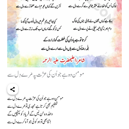
مومن وہ ہے جو اُن کی عزّت پہ مَرے دِل سے
مومن وہ ہے جو اُن کی عزّت پہ مَرے دِل سے
تعظیم بھی کرتا ہے نجدی تو مَرے دل سے
واللہ وہ سُن لیں گے فریاد کو پہنچیں گے
اِتنا بھی تو ہو کوئی جو آہ کرے دل سے