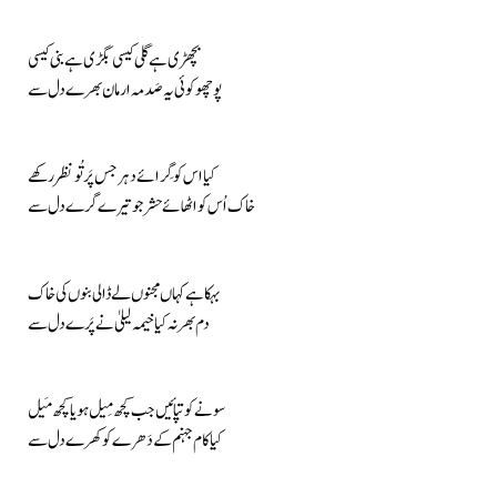
بچھڑی ہے گلی کیسی بگڑی ہے بنی کیسی
پوچھو کوئی یہ صَدمہ ارمان بھرے دل سے
کیا اس کو گِرائے دہر جس پَر تُو نظر رکھے
خاک اُس کو اٹھائے حشر جو تیرے گرے دل سے
بہکا ہے کہاں مجنوں لے ڈالی بنوں کی خاک
دم بھر نہ کیا خیمہ لیلیٰ نے پَرے دل سے
سونے کو تپائیں جب کچھ مِیل ہو یا کچھ مَیل
کیا کام جہنم کے دَھرے کو کھرے دل سے