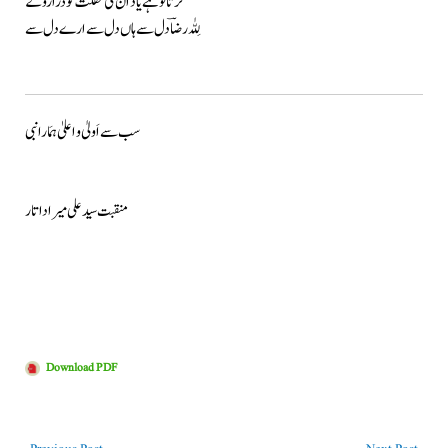
کرتا تو ہے یاد اُن کی غفلت کو ذرا روکے
لِلّٰہ رضا ؔ دل سے ہاں دل سے ارے دل سے
سب سے اَولیٰ و اعلیٰ ہمَارا نبی
منقبت سید علی میرا داتار
Download PDF