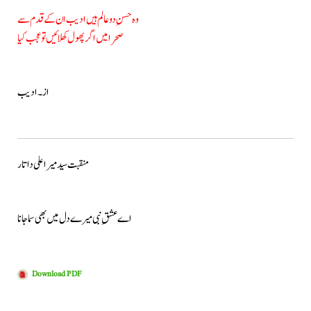
وہ حسنِ دو عالم ہیں ادیب ان کے قدم سے
صحرا میں اگر پھول کھلائیں تو عجب کیا
از۔ ادیب
منقبت سید میرا علی داتار
اے عشقِ نبی میرے دل میں بھی سما جانا
Download PDF