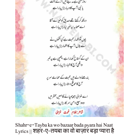
Shahr-e-Tayba ka wo bazaar bada pyara hai Naat
Lyrics || शहर-ए-तयबा का वो बाज़ार बड़ा प्यारा है