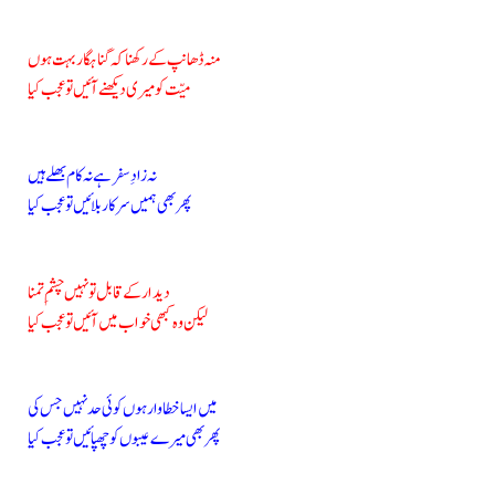
منہ ڈھانپ کے رکھنا کہ گناہگار بہت ہوں
میّت کو میری دیکھنے آئیں تو عجب کیا
نہ زادِ سفر ہے نہ کام بھلے ہیں
پھر بھی ہمیں سرکار بلائیں تو عجب کیا
دیدار کے قابل تو نہیں چشمِ تمنا
لیکن وہ کبھی خواب میں آئیں تو عجب کیا
میں ایسا خطاوار ہوں کوئی حد نہیں جس کی
پھر بھی میرے عیبوں کو چھپائیں تو عجب کیا